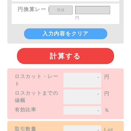
円換算レート
円
ロスカット・レー
-
円
ト
ロスカットまでの
-
円
値幅
有効比率
-
％
取引数量
-
Lot