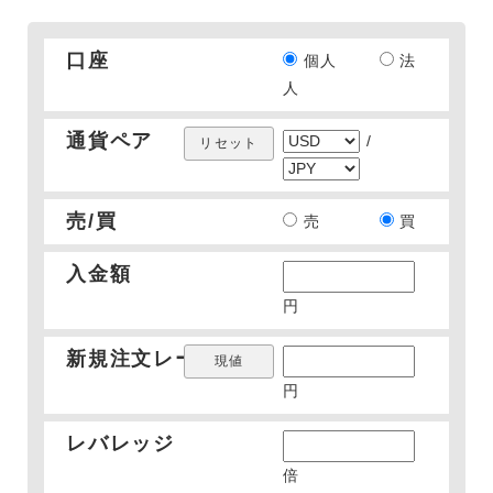
口座
個人
法
人
通貨ペア
/
売/買
売
買
入金額
円
新規注文レート
円
レバレッジ
倍