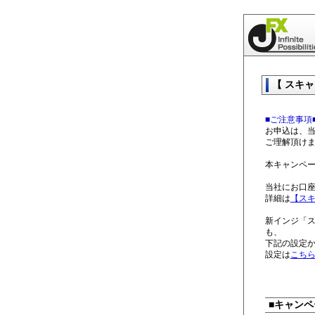
【 スキ
■ご注意事項
お申込は、
ご理解頂け
本キャンペ
当社にお口
詳細は
【スキ
新インジ「
も、
下記の設定
設定は
こち
■キャンペ