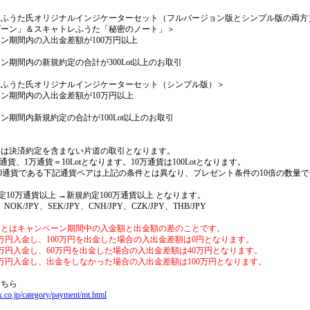
レふうた氏オリジナルインジケーターセット（フルバージョン版とシンプル版の両方
ゾーン」＆スキャトレふうた「秘密のノート」＞
ン期間内の入出金差額が100万円以上
ン期間内の新規約定の合計が300Lot以上のお取引
レふうた氏オリジナルインジケーターセット（シンプル版）＞
ン期間内の入出金差額が10万円以上
ン期間内新規約定の合計が100Lot以上のお取引
とは決済約定を含まない片道の取引となります。
000通貨、1万通貨＝10Lotとなります。10万通貨は100Lotとなります。
10,000通貨である下記通貨ペアは上記の条件とは異なり、プレゼント条件の10倍の数量
定10万通貨以上 →新規約定100万通貨以上 となります。
OK/JPY、SEK/JPY、CNH/JPY、CZK/JPY、THB/JPY
額とはキャンペーン期間中の入金額と出金額の差のことです。
0万円入金し、100万円を出金した場合の入出金差額は0円となります。
0万円入金し、60万円を出金した場合の入出金差額は40万円となります。
0万円入金し、出金をしなかった場合の入出金差額は100万円となります。
こちら
x.co.jp/category/payment/mt.html