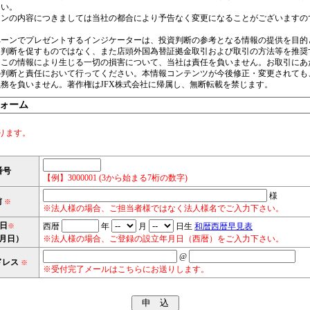
さい。
ーンの内容につきましては当社の都合により予告なく変更になることがございますの
ペーンでプレゼントするインジケーターは、投資判断の参考となる情報の提供を目的
的判断を促すものではなく、また店頭外国為替証拠金取引および取引の方法等を推奨
。この情報により生じる一切の損害について、当社は責任を負いません。お取引にあ
の判断と責任において行ってください。本情報コンテンツが今後修正・変更されても
務を負いません。著作権はJFX株式会社に帰属し、無断転載を禁じます。
ォーム
ります。
番号
【例】3000001 (3から始まる7桁の数字)
様
前
※
※法人様の場合、ご担当者様ではなく法人様名でご入力下さい。
日
西暦
年
月
日生
和暦西暦早見表
※
月日）
※法人様の場合、ご登録の設立年月日（西暦）をご入力下さい。
@
ドレス
※
※受付完了メールはこちらにお送りします。