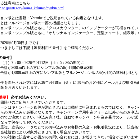
する注意点はこちら
x.co.jp/category/kouza_kakunin/nyukin.html
ョン版とは書籍・Youtubeでご説明されている内容となります。
版とはフルバージョン版の一部の機能となります。
ジョン版・シンプル版ともに「クロスカウンター」のインジケーターが同梱されてい
ジョン版・シンプル版ともに「オリジナルインジケーター、定型チャート、組表示」
026年9月30日までです。
につきましては下記【延長利用の条件】をご確認ください。
の条件】
2日（月）7：00～2026年9月12日（土）5：30の期間に
合計が300Lot以上の方にシンプル版の6か月間の継続利用
合計が1,000Lot以上の方にシンプル版とフルバージョン版の6か月間の継続利用と
件を満たされた方には2026年9月18日（金）に 該当のお客様にメールおよび取引画
用版をお送りいたします。
重要】
必ずお読みください。
一回限りのご応募とさせていただきます。
ペーンはキャンペーン条件が満たされれば自動的に申込まれるものではなく、キャン
からのお申込みが必要となります。キャンペーン専用申込フォーム以外からのお申込
すのでご注意ください。申込み完了後、自動でキャンペーン申込み受付のメールが返
かならず保存しておいてください。
、重複、虚偽のデータなどでのお申込みやお客様の入金・お取引状況により、該当条
も当社規程により対象外とさせて頂く場合がございます。
ーンの対象に該当するか否かのお問い合わせには、お答えできない場合がございます