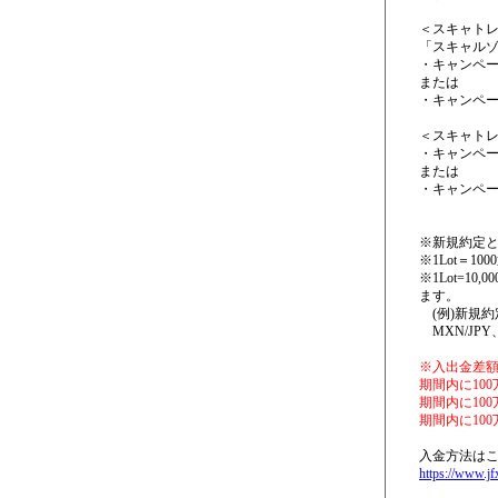
＜スキャト
「スキャル
・キャンペー
または
・キャンペー
＜スキャト
・キャンペー
または
・キャンペー
※新規約定
※1Lot＝1
※1Lot=
ます。
(例)新規約
MXN/JPY、N
※入出金差
期間内に10
期間内に10
期間内に10
入金方法は
https://www.jf