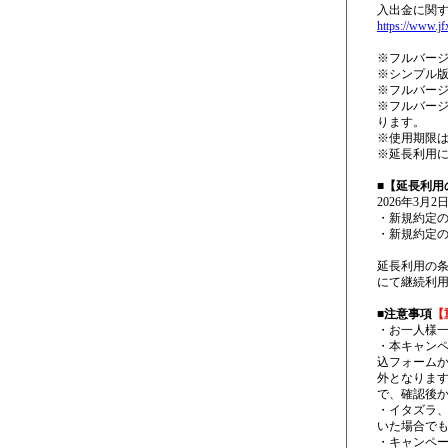
入出金に関
https://www.jf
※フルバージ
※シンプル
※フルバー
※フルバー
ります。
※使用期限は2
※延長利用
■
【延長利用
2026年3月
・新規約定の
・新規約定の
延長利用の条
にて継続利
■
注意事項
【
・お一人様
・本キャン
込フォーム
外となりま
で、確認後
・イタズラ
いた場合で
・キャンペ