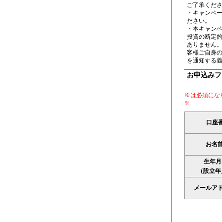
ご了承くだ
・キャンペ
ださい。
・本キャン
投資の断定
ありません
客様ご自身
を通知する義
お申込みフ
※は必須にな
※
口座
お名
生年月
（設立年
メールア